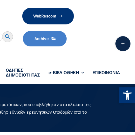
WebRescom
Search Button
Archive
Toggle
Sliding
Bar
Area
ΟΔΗΓΙΕΣ
e-ΒΙΒΛΙΟΘΗΚΗ
ΕΠΙΚΟΙΝΩΝΙΑ
ΔΗΜΟΣΙΟΤΗΤΑΣ
Ανοίξτ
ροτάσεων, που υποβλήθηκαν στο πλαίσιο της
ιξης εθνικών ερευνητικών υποδομών από το