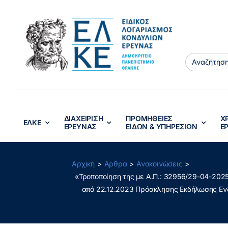
Μετάβαση
στο
περιεχόμενο
Search
for:
ΔΙΑΧΕΙΡΙΣΗ
ΠΡΟΜΗΘΕΙΕΣ
Χ
ΕΛΚΕ
ΕΡΕΥΝΑΣ
ΕΙΔΩΝ & ΥΠΗΡΕΣΙΩΝ
Ε
Αρχική
Άρθρα
Ανακοινώσεις
«Τροποποίηση της με Α.Π.: 32956/29-04-20
από 22.12.2023 Πρόσκλησης Εκδήλωσης Ενδ