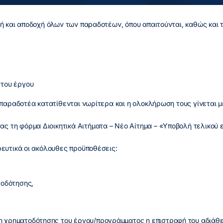
ή και αποδοχή όλων των παραδοτέων, όπου απαιτούνται, καθώς και 
 του έργου
α παραδοτέα κατατίθενται νωρίτερα και η ολοκλήρωση τους γίνετα
τη φόρμα Διοικητικά Αιτήματα – Νέο Αίτημα – «Υποβολή τελικού ε
ρευτικά οι ακόλουθες προϋποθέσεις:
τοδότησης,
ση χρηματοδότησης του έργου/προγράμματος η επιστροφή του αδιάθε