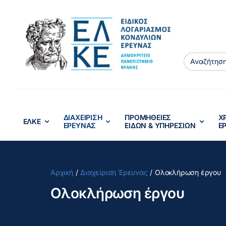
Μετάβαση
στο
περιεχόμενο
Search
for:
ΔΙΑΧΕΙΡΙΣΗ
ΠΡΟΜΗΘΕΙΕΣ
Χ
ΕΛΚΕ
ΕΡΕΥΝΑΣ
ΕΙΔΩΝ & ΥΠΗΡΕΣΙΩΝ
Ε
Αρχική
Διαχείριση Έρευνας
Ολοκλήρωση έργου
Ολοκλήρωση έργου