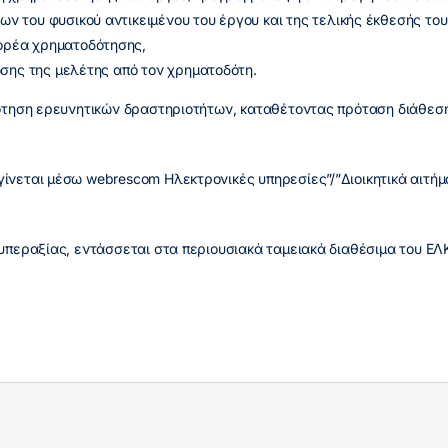
ν του φυσικού αντικειμένου του έργου και της τελικής έκθεσής του
ορέα χρηματοδότησης,
ωσης της μελέτης από τον χρηματοδότη.
δότηση ερευνητικών δραστηριοτήτων, καταθέτοντας πρόταση διάθεσή
ίνεται μέσω webrescom Ηλεκτρονικές υπηρεσίες”/”Διοικητικά αιτήμ
 υπεραξίας, εντάσσεται στα περιουσιακά ταμειακά διαθέσιμα του ΕΛΚ