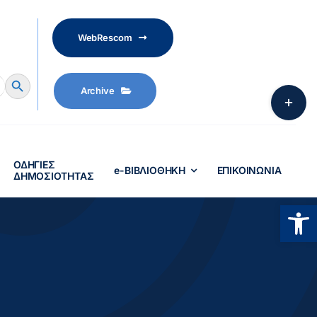
WebRescom
Search Button
Archive
Toggle
Sliding
Bar
Area
ΟΔΗΓΙΕΣ
e-ΒΙΒΛΙΟΘΗΚΗ
ΕΠΙΚΟΙΝΩΝΙΑ
ΔΗΜΟΣΙΟΤΗΤΑΣ
Ανοίξτ