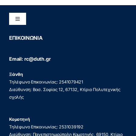
Toggle
Navigation
Διασφάλιση Ποιότητας
ΕΠΙΚΟΙΝΩΝΙΑ
Πολιτική Προστασίας Προσωπικών Δεδομένων
Email: rc@duth.gr
(GDPR)
Ξάνθη
Πολιτική Απορρήτου
Τηλέφωνο Επικοινωνίας: 2541079421
Διεύθυνση: Βασ. Σοφίας 12, 67132, Κτίριο Πολυτεχνικής
σχολής
Κομοτηνή
Τηλέφωνο Επικοινωνίας: 2531039192
Διεύθυνση: Πανεπιστημιούπολη Κομοτηνής, 69150, Κτίριο