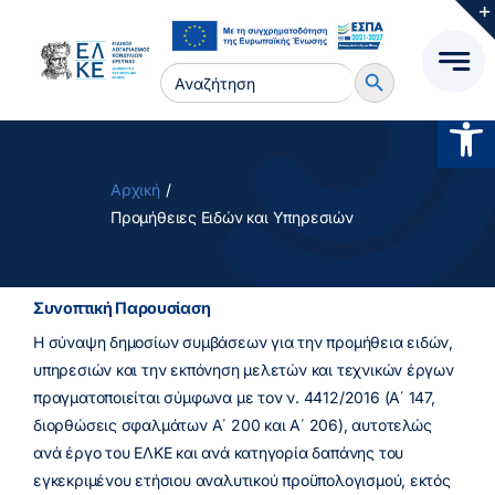
Μετάβαση
στο
Search Button
περιεχόμενο
Search
for:
Ανοίξτ
Αρχική
Προμήθειες Ειδών και Υπηρεσιών
Συνοπτική Παρουσίαση
Η σύναψη δημοσίων συμβάσεων για την προμήθεια ειδών,
υπηρεσιών και την εκπόνηση μελετών και τεχνικών έργων
πραγματοποιείται σύμφωνα με τον ν. 4412/2016 (Α΄ 147,
διορθώσεις σφαλμάτων Α΄ 200 και Α΄ 206), αυτοτελώς
ανά έργο του ΕΛΚΕ και ανά κατηγορία δαπάνης του
εγκεκριμένου ετήσιου αναλυτικού προϋπολογισμού, εκτός