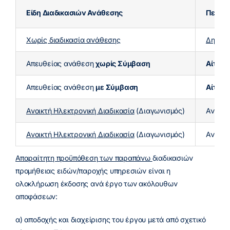
Είδη Διαδικασιών Ανάθεσης
Περιγ
Χωρίς διαδικασία ανάθεσης
Δημόσι
Απευθείας ανάθεση
χωρίς Σύμβαση
Αίτημ
Απευθείας ανάθεση
με Σύμβαση
Αίτημ
Ανοικτή Ηλεκτρονική Διαδικασία
(Διαγωνισμός)
Ανοικτ
Ανοικτή Ηλεκτρονική Διαδικασία
(Διαγωνισμός)
Ανοικτ
Απαραίτητη προϋπόθεση των παραπάνω
διαδικασιών
προμήθειας ειδών/παροχής υπηρεσιών είναι η
ολοκλήρωση έκδοσης ανά έργο των ακόλουθων
αποφάσεων:
α) αποδοχής και διαχείρισης του έργου μετά από σχετικό