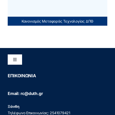
Κανονισμός Μεταφοράς Τεχνολογίας ΔΠΘ
Toggle
Navigation
Διασφάλιση Ποιότητας
ΕΠΙΚΟΙΝΩΝΙΑ
Πολιτική Προστασίας Προσωπικών Δεδομένων
Email: rc@duth.gr
(GDPR)
Ξάνθη
Πολιτική Απορρήτου
Τηλέφωνο Επικοινωνίας: 2541079421