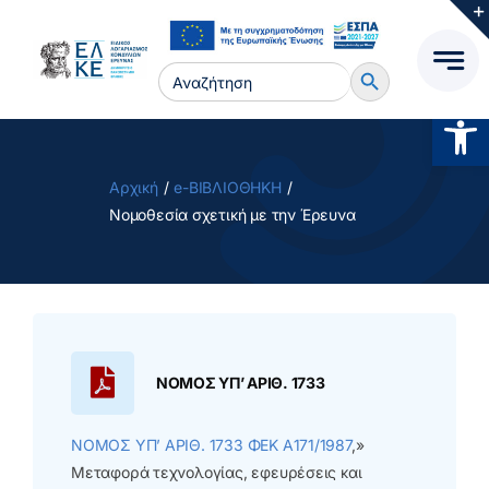
Μετάβαση
στο
Search Button
περιεχόμενο
Search
for:
Ανοίξτ
Αρχική
e-ΒΙΒΛΙΟΘΗΚΗ
Νομοθεσία σχετική με την Έρευνα
ΝΟΜΟΣ ΥΠ’ ΑΡΙΘ. 1733
ΝΟΜΟΣ ΥΠ’ ΑΡΙΘ. 1733 ΦΕΚ Α171/1987
,»
Μεταφορά τεχνολογίας, εφευρέσεις και