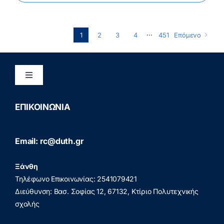
1
2
3
4
···
451
Επόμενο
Toggle
Navigation
Διασφάλιση Ποιότητας
ΕΠΙΚΟΙΝΩΝΙΑ
Πολιτική Προστασίας Προσωπικών Δεδομένων
Email: rc@duth.gr
(GDPR)
Ξάνθη
Πολιτική Απορρήτου
Τηλέφωνο Επικοινωνίας: 2541079421
Διεύθυνση: Βασ. Σοφίας 12, 67132, Κτίριο Πολυτεχνικής
σχολής