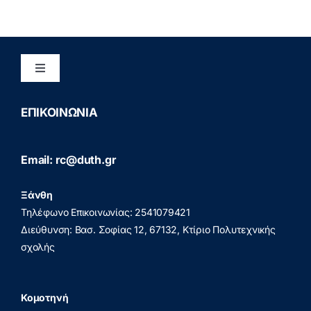
Toggle
Navigation
Διασφάλιση Ποιότητας
ΕΠΙΚΟΙΝΩΝΙΑ
Πολιτική Προστασίας Προσωπικών Δεδομένων
Email: rc@duth.gr
(GDPR)
Ξάνθη
Πολιτική Απορρήτου
Τηλέφωνο Επικοινωνίας: 2541079421
Διεύθυνση: Βασ. Σοφίας 12, 67132, Κτίριο Πολυτεχνικής
σχολής
Κομοτηνή