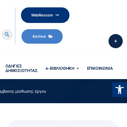
WebRescom
Search Button
Archive
Toggle
Sliding
Bar
Area
ΟΔΗΓΙΕΣ
e-ΒΙΒΛΙΟΘΗΚΗ
ΕΠΙΚΟΙΝΩΝΙΑ
ΔΗΜΟΣΙΟΤΗΤΑΣ
Ανοίξτ
σύμβασης μίσθωσης έργου