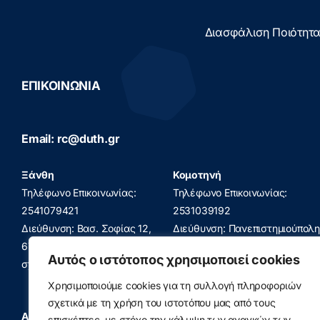
Διασφάλιση Ποιότητ
ΕΠΙΚΟΙΝΩΝΙΑ
Email: rc@duth.gr
Ξάνθη
Κομοτηνή
Τηλέφωνο Επικοινωνίας:
Τηλέφωνο Επικοινωνίας:
2541079421
2531039192
Διεύθυνση: Βασ. Σοφίας 12,
Διεύθυνση: Πανεπιστημιούπολη
67132, Κτίριο Πολυτεχνικής
Κομοτηνής, 69150, Κτίριο
Αυτός ο ιστότοπος χρησιμοποιεί cookies
σχολής
Πρυτανείας
Χρησιμοποιούμε cookies για τη συλλογή πληροφοριών
σχετικά με τη χρήση του ιστοτόπου μας από τους
Αλεξανδρούπολη
Καβάλα
επισκέπτες, με στόχο την κάλυψη των αναγκών των