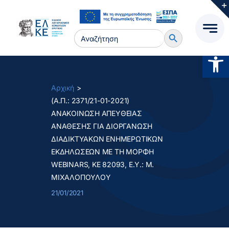
Μετάβαση
στο
Search Button
περιεχόμενο
Search
for:
Ανοίξτ
Αρχική
(Α.Π.: 2371/21-01-2021)
ΑΝΑΚΟΙΝΩΣΗ ΑΠΕΥΘΕΙΑΣ
ΑΝΑΘΕΣΗΣ ΓΙΑ ΔΙΟΡΓΑΝΩΣΗ
ΔΙΑΔΙΚΤΥΑΚΩΝ ΕΝΗΜΕΡΩΤΙΚΩΝ
ΕΚΔΗΛΩΣΕΩΝ ΜΕ ΤΗ ΜΟΡΦΗ
WEBINARS, ΚΕ 82093, Ε.Υ.: Μ.
ΜΙΧΑΛΟΠΟΥΛΟΥ
21/01/2021