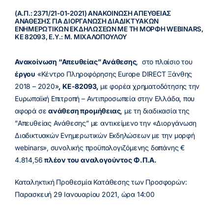
(Α.Π.: 2371/21-01-2021) ΑΝΑΚΟΙΝΩΣΗ ΑΠΕΥΘΕΙΑΣ
ΑΝΑΘΕΣΗΣ ΓΙΑ ΔΙΟΡΓΑΝΩΣΗ ΔΙΑΔΙΚΤΥΑΚΩΝ
ΕΝΗΜΕΡΩΤΙΚΩΝ ΕΚΔΗΛΩΣΕΩΝ ΜΕ ΤΗ ΜΟΡΦΗ WEBINARS,
ΚΕ 82093, Ε.Υ.: Μ. ΜΙΧΑΛΟΠΟΥΛΟΥ
Ανακοίνωση “Απευθείας” Ανάθεσης
, στο πλαίσιο του
έργου
«Κέντρο Πληροφόρησης Europe DIRECT Ξάνθης
2018 – 2020»
, ΚΕ-82093,
με φορέα χρηματοδότησης την
Ευρωπαϊκή Επιτροπή – Αντιπροσωπεία στην Ελλάδα, που
αφορά σε
ανάθεση προμήθειας
, με τη διαδικασία της
”Απευθείας Ανάθεσης” με αντικείμενο την «Διοργάνωση
Διαδικτυακών Ενημερωτικών Εκδηλώσεων με την μορφή
webinars», συνολικής προϋπολογιζόμενης δαπάνης €
4.814,56
πλέον του αναλογούντος
Φ.Π.Α.
Καταληκτική Προθεσμία Κατάθεσης των Προσφορών:
Παρασκευή 29 Ιανουαρίου 2021, ώρα 14:00