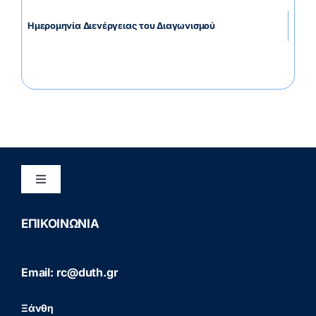
Ημερομηνία Διενέργειας του Διαγωνισμού
Toggle
Navigation
Διασφάλιση Ποιότητας
ΕΠΙΚΟΙΝΩΝΙΑ
Πολιτική Προστασίας Προσωπικών Δεδομένων
Email: rc@duth.gr
(GDPR)
Ξάνθη
Πολιτική Απορρήτου