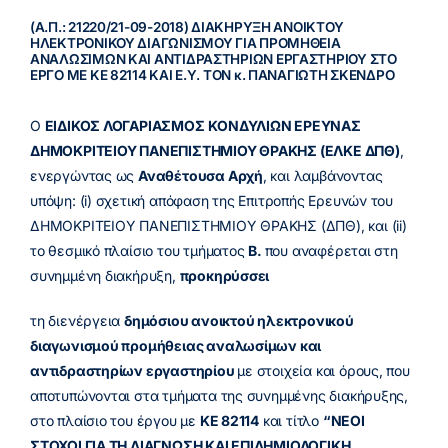
(Α.Π.: 21220/21-09-2018) ΔΙΑΚΗΡΥΞΗ ΑΝΟΙΚΤΟΥ
ΗΛΕΚΤΡΟΝΙΚΟΥ ΔΙΑΓΩΝΙΣΜΟΥ ΓΙΑ ΠΡΟΜΗΘΕΙΑ
ΑΝΑΛΩΣΙΜΩΝ ΚΑΙ ΑΝΤΙΔΡΑΣΤΗΡΙΩΝ ΕΡΓΑΣΤΗΡΙΟΥ ΣΤΟ
ΕΡΓΟ ΜΕ ΚΕ 82114 ΚΑΙ Ε.Υ. ΤΟΝ κ. ΠΑΝΑΓΙΩΤΗ ΣΚΕΝΔΡΟ
Ο
ΕΙΔΙΚΟΣ ΛΟΓΑΡΙΑΣΜΟΣ
ΚΟΝΔΥΛΙΩΝ ΕΡΕΥΝΑΣ
ΔΗΜΟΚΡΙΤΕΙΟΥ ΠΑΝΕΠΙΣΤΗΜΙΟΥ ΘΡΑΚΗΣ (ΕΛΚΕ ΔΠΘ)
,
ενεργώντας ως
Αναθέτουσα Αρχή
, και λαμβάνοντας
υπόψη: (i) σχετική απόφαση της Επιτροπής Ερευνών του
ΔΗΜΟΚΡΙΤΕΙΟΥ ΠΑΝΕΠΙΣΤΗΜΙΟΥ ΘΡΑΚΗΣ (ΔΠΘ), και (ii)
το θεσμικό πλαίσιο του τμήματος
Β.
που αναφέρεται στη
συνημμένη διακήρυξη,
προκηρύσσει
τη διενέργεια
δημόσιου ανοικτού ηλεκτρονικού
διαγωνισμού προμήθειας αναλωσίμων και
αντιδραστηρίων εργαστηρίου
με στοιχεία και όρους, που
αποτυπώνονται στα τμήματα της συνημμένης διακήρυξης,
στο πλαίσιο του έργου με
ΚΕ 82114
και τίτλο
“ΝΕΟΙ
ΣΤΟΧΟΙ ΓΙΑ ΤΗ ΔΙΑΓΝΩΣΗ ΚΑΙ ΕΠΙΔΗΜΙΟΛΟΓΙΚΗ