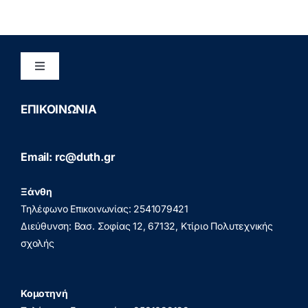
Toggle
Navigation
Διασφάλιση Ποιότητας
ΕΠΙΚΟΙΝΩΝΙΑ
Πολιτική Προστασίας Προσωπικών Δεδομένων
Email: rc@duth.gr
(GDPR)
Ξάνθη
Πολιτική Απορρήτου
Τηλέφωνο Επικοινωνίας: 2541079421
Διεύθυνση: Βασ. Σοφίας 12, 67132, Κτίριο Πολυτεχνικής
σχολής
Κομοτηνή